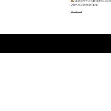
https://www.europapress.es/cas
20190605165616.html
<<
volver