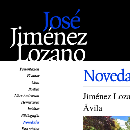
Web oficial de José Jiménez Lozano
Noveda
Presentación
El autor
Obra
Poética
Jiménez Lozan
Liber Amicorum
Hemeroteca
Ávila
Inéditos
Bibliografía
Novedades
Esta página