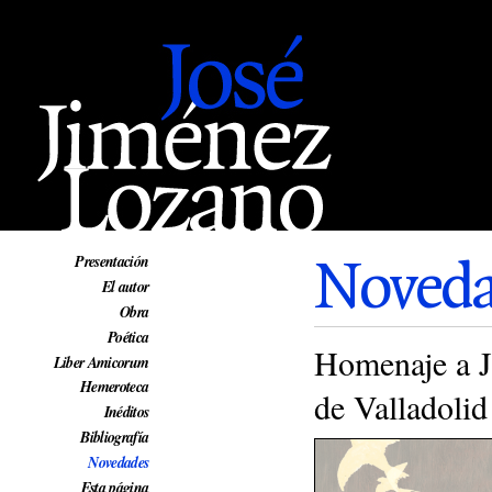
Web oficial de José Jiménez Lozano
Noveda
Presentación
El autor
Obra
Poética
Homenaje a J
Liber Amicorum
Hemeroteca
de Valladolid
Inéditos
Bibliografía
Novedades
Esta página